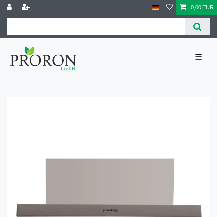
0,00 EUR
☰