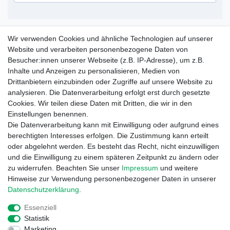
Service Hotline
Wir verwenden Cookies und ähnliche Technologien auf unserer
Website und verarbeiten personenbezogene Daten von
+49 (0) 52 50 / 99 290 30
Besucher:innen unserer Webseite (z.B. IP-Adresse), um z.B.
Montag - Freitag, 09:00 - 15:30
Inhalte und Anzeigen zu personalisieren, Medien von
Drittanbietern einzubinden oder Zugriffe auf unsere Website zu
analysieren. Die Datenverarbeitung erfolgt erst durch gesetzte
Informationen
Cookies. Wir teilen diese Daten mit Dritten, die wir in den
Zahlung und Versand
Einstellungen benennen.
Garantieerklärung
Die Datenverarbeitung kann mit Einwilligung oder aufgrund eines
Info Reklamationen
berechtigten Interesses erfolgen. Die Zustimmung kann erteilt
Batteriegesetz
oder abgelehnt werden. Es besteht das Recht, nicht einzuwilligen
und die Einwilligung zu einem späteren Zeitpunkt zu ändern oder
Vertrag widerrufen
zu widerrufen. Beachten Sie unser
Impressum
und weitere
Hinweise zur Verwendung personenbezogener Daten in unserer
Daten­schutz­erklärung
.
Essenziell
Statistik
Marketing