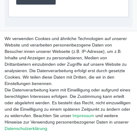
Service Hotline
Wir verwenden Cookies und ähnliche Technologien auf unserer
Website und verarbeiten personenbezogene Daten von
+49 (0) 52 50 / 99 290 30
Besucher:innen unserer Webseite (z.B. IP-Adresse), um z.B.
Montag - Freitag, 09:00 - 15:30
Inhalte und Anzeigen zu personalisieren, Medien von
Drittanbietern einzubinden oder Zugriffe auf unsere Website zu
analysieren. Die Datenverarbeitung erfolgt erst durch gesetzte
Informationen
Cookies. Wir teilen diese Daten mit Dritten, die wir in den
Zahlung und Versand
Einstellungen benennen.
Garantieerklärung
Die Datenverarbeitung kann mit Einwilligung oder aufgrund eines
Info Reklamationen
berechtigten Interesses erfolgen. Die Zustimmung kann erteilt
Batteriegesetz
oder abgelehnt werden. Es besteht das Recht, nicht einzuwilligen
und die Einwilligung zu einem späteren Zeitpunkt zu ändern oder
Vertrag widerrufen
zu widerrufen. Beachten Sie unser
Impressum
und weitere
Hinweise zur Verwendung personenbezogener Daten in unserer
Daten­schutz­erklärung
.