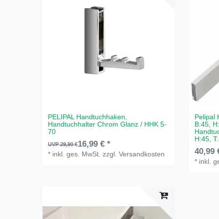
PELIPAL Handtuchhaken,
Pelipal
Handtuchhalter Chrom Glanz / HHK 5-
B:45, H
70
Handtu
H:45, 
16,99 € *
UVP 29,90 €
40,99 
*
inkl. ges. MwSt.
zzgl.
Versandkosten
*
inkl. 