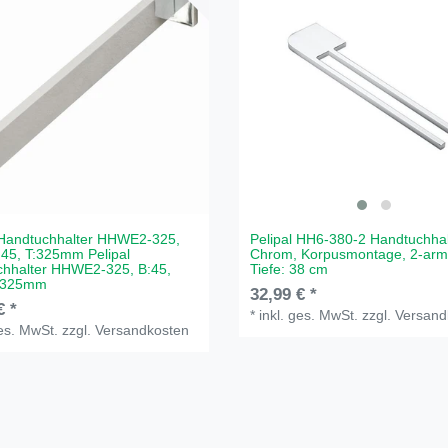
 Handtuchhalter HHWE2-325,
Pelipal HH6-380-2 Handtuchhal
:45, T:325mm Pelipal
Chrom, Korpusmontage, 2-arm
chhalter HHWE2-325, B:45,
Tiefe: 38 cm
T:325mm
32,99 € *
€ *
*
inkl. ges. MwSt.
zzgl.
Versand
ges. MwSt.
zzgl.
Versandkosten