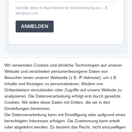
Gib bitte deine E-Mail-Adresse für die Anmeldung an, z. B.
abc@xyz.com.
ANMELDEN
Service Hotline
Wir verwenden Cookies und ähnliche Technologien auf unserer
Website und verarbeiten personenbezogene Daten von
+49 (0) 52 50 / 99 290 30
Besucher:innen unserer Webseite (z.B. IP-Adresse), um z.B.
Montag - Freitag, 09:00 - 15:30
Inhalte und Anzeigen zu personalisieren, Medien von
Drittanbietern einzubinden oder Zugriffe auf unsere Website zu
analysieren. Die Datenverarbeitung erfolgt erst durch gesetzte
Informationen
Cookies. Wir teilen diese Daten mit Dritten, die wir in den
Zahlung und Versand
Einstellungen benennen.
Garantieerklärung
Die Datenverarbeitung kann mit Einwilligung oder aufgrund eines
Info Reklamationen
berechtigten Interesses erfolgen. Die Zustimmung kann erteilt
Batteriegesetz
oder abgelehnt werden. Es besteht das Recht, nicht einzuwilligen