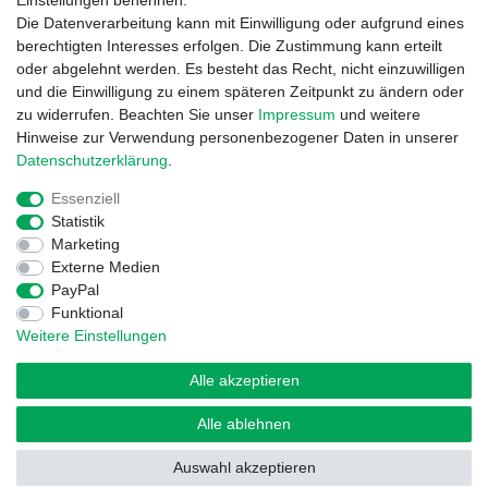
Einstellungen benennen.
Garantieerklärung
Die Datenverarbeitung kann mit Einwilligung oder aufgrund eines
Info Reklamationen
berechtigten Interesses erfolgen. Die Zustimmung kann erteilt
Batteriegesetz
oder abgelehnt werden. Es besteht das Recht, nicht einzuwilligen
und die Einwilligung zu einem späteren Zeitpunkt zu ändern oder
Vertrag widerrufen
zu widerrufen. Beachten Sie unser
Impressum
und weitere
Hinweise zur Verwendung personenbezogener Daten in unserer
Daten­schutz­erklärung
.
Essenziell
Statistik
Marketing
Externe Medien
Widerrufs­recht
Impressum
Daten­schutz­erklärung
PayPal
Funktional
Weitere Einstellungen
AGB
Kontakt
Alle akzeptieren
Alle ablehnen
© Copyright 2026 | Alle Rechte vorbehalten.
Auswahl akzeptieren