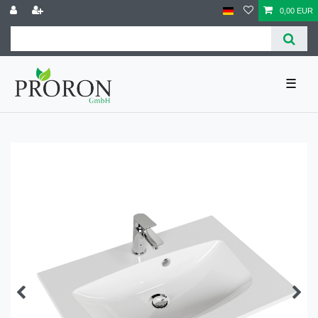
0,00 EUR
☰