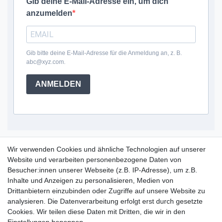
Gib deine E-Mail-Adresse ein, um dich
anzumelden
Gib bitte deine E-Mail-Adresse für die Anmeldung an, z. B.
abc@xyz.com.
ANMELDEN
Service Hotline
Wir verwenden Cookies und ähnliche Technologien auf unserer
Website und verarbeiten personenbezogene Daten von
+49 (0) 52 50 / 99 290 30
Besucher:innen unserer Webseite (z.B. IP-Adresse), um z.B.
Montag - Freitag, 09:00 - 15:30
Inhalte und Anzeigen zu personalisieren, Medien von
Drittanbietern einzubinden oder Zugriffe auf unsere Website zu
analysieren. Die Datenverarbeitung erfolgt erst durch gesetzte
Informationen
Cookies. Wir teilen diese Daten mit Dritten, die wir in den
Zahlung und Versand