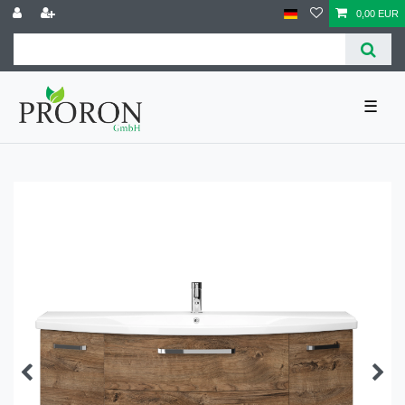
0,00 EUR
☰