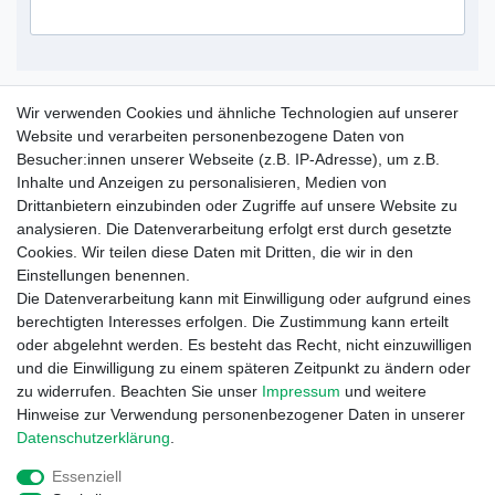
Service Hotline
Wir verwenden Cookies und ähnliche Technologien auf unserer
Website und verarbeiten personenbezogene Daten von
+49 (0) 52 50 / 99 290 30
Besucher:innen unserer Webseite (z.B. IP-Adresse), um z.B.
Montag - Freitag, 09:00 - 15:30
Inhalte und Anzeigen zu personalisieren, Medien von
Drittanbietern einzubinden oder Zugriffe auf unsere Website zu
analysieren. Die Datenverarbeitung erfolgt erst durch gesetzte
Informationen
Cookies. Wir teilen diese Daten mit Dritten, die wir in den
Zahlung und Versand
Einstellungen benennen.
Garantieerklärung
Die Datenverarbeitung kann mit Einwilligung oder aufgrund eines
Info Reklamationen
berechtigten Interesses erfolgen. Die Zustimmung kann erteilt
Batteriegesetz
oder abgelehnt werden. Es besteht das Recht, nicht einzuwilligen
und die Einwilligung zu einem späteren Zeitpunkt zu ändern oder
Vertrag widerrufen
zu widerrufen. Beachten Sie unser
Impressum
und weitere
Hinweise zur Verwendung personenbezogener Daten in unserer
Daten­schutz­erklärung
.
Essenziell