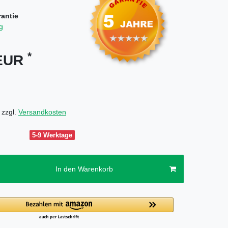
rantie
g
*
 EUR
 zzgl.
Versandkosten
5-9 Werktage
In den Warenkorb