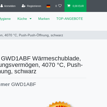
Anmelden
Registrieren
0
0,00 EUR
Hygiene
Küche
Marken
TOP-ANGEBOTE
, 4070 °C, Push-Push-Öffnung, schwarz
l GWD1ABF Wärmeschublade,
ungsvermögen, 4070 °C, Push-
nung, schwarz
mmer
GWD1ABF