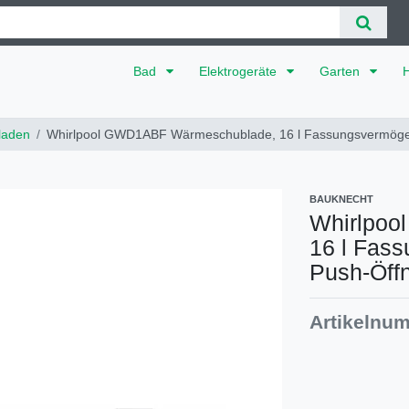
Bad
Elektrogeräte
Garten
laden
Whirlpool GWD1ABF Wärmeschublade, 16 l Fassungsvermögen
BAUKNECHT
Whirlpoo
16 l Fass
Push-Öff
Artikelnu