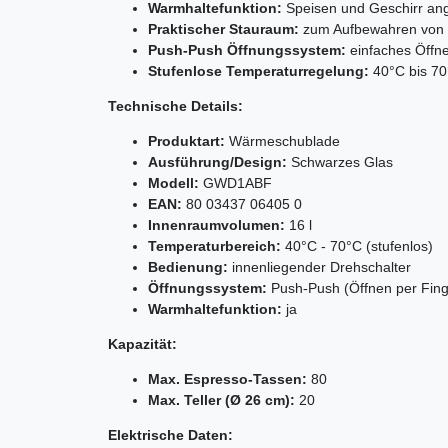
Warmhaltefunktion:
Speisen und Geschirr ang
Praktischer Stauraum:
zum Aufbewahren von z
Push-Push Öffnungssystem:
einfaches Öffne
Stufenlose Temperaturregelung:
40°C bis 70
Technische Details:
Produktart:
Wärmeschublade
Ausführung/Design:
Schwarzes Glas
Modell:
GWD1ABF
EAN:
80 03437 06405 0
Innenraumvolumen:
16 l
Temperaturbereich:
40°C - 70°C (stufenlos)
Bedienung:
innenliegender Drehschalter
Öffnungssystem:
Push-Push (Öffnen per Fing
Warmhaltefunktion:
ja
Kapazität:
Max. Espresso-Tassen:
80
Max. Teller (Ø 26 cm):
20
Elektrische Daten: