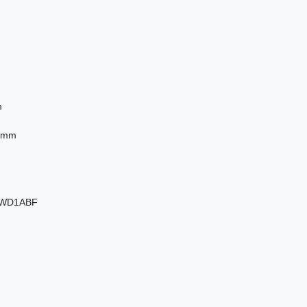
m
0 mm
 GWD1ABF