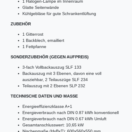
1 Halogen-Lampe im Innenraum
Glatte Seitenwände
Kühlgebläse für gute Schrankentlüftung
ZUBEHÖR
1 Gitterrost
1 Backblech, emailliert
1 Fettpfanne
SONDERZUBEHÖR (GEGEN AUFPREIS)
3-fach Vollbackauszug SLF 133
Backauszug mit 3 Ebenen, davon eine voll
ausziehbar, 2 Teilauszüge SLF 234
Teilauszug mit 2 Ebenen SLP 232
TECHNISCHE DATEN UND MASSE
Energieeffizienzklasse A+1
Energieverbrauch nach DIN 0.87 kWh konventionell
Energieverbrauch nach DIN 0.67 kWh Umluft
Gesamtanschlusswert: 10,65 kW
Nischenmaße (HxBxT): 600x560x550 mm