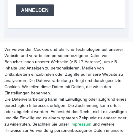
ANMELDEN
Service Hotline
Wir verwenden Cookies und ähnliche Technologien auf unserer
Website und verarbeiten personenbezogene Daten von
+49 (0) 52 50 / 99 290 30
Besucher:innen unserer Webseite (z.B. IP-Adresse), um z.B.
Montag - Freitag, 09:00 - 15:30
Inhalte und Anzeigen zu personalisieren, Medien von
Drittanbietern einzubinden oder Zugriffe auf unsere Website zu
analysieren. Die Datenverarbeitung erfolgt erst durch gesetzte
Informationen
Cookies. Wir teilen diese Daten mit Dritten, die wir in den
Zahlung und Versand
Einstellungen benennen.
Garantieerklärung
Die Datenverarbeitung kann mit Einwilligung oder aufgrund eines
Info Reklamationen
berechtigten Interesses erfolgen. Die Zustimmung kann erteilt
Batteriegesetz
oder abgelehnt werden. Es besteht das Recht, nicht einzuwilligen
und die Einwilligung zu einem späteren Zeitpunkt zu ändern oder
Vertrag widerrufen
zu widerrufen. Beachten Sie unser
Impressum
und weitere
Hinweise zur Verwendung personenbezogener Daten in unserer