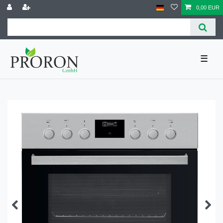
0,00 EUR
☰