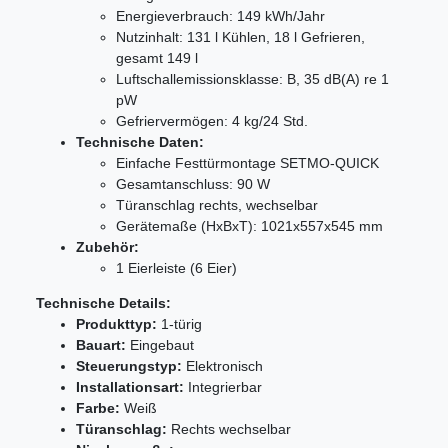
Energieverbrauch: 149 kWh/Jahr
Nutzinhalt: 131 l Kühlen, 18 l Gefrieren,
gesamt 149 l
Luftschallemissionsklasse: B, 35 dB(A) re 1
pW
Gefriervermögen: 4 kg/24 Std.
Technische Daten:
Einfache Festtürmontage SETMO-QUICK
Gesamtanschluss: 90 W
Türanschlag rechts, wechselbar
Gerätemaße (HxBxT): 1021x557x545 mm
Zubehör:
1 Eierleiste (6 Eier)
Technische Details:
Produkttyp:
1-türig
Bauart:
Eingebaut
Steuerungstyp:
Elektronisch
Installationsart:
Integrierbar
Farbe:
Weiß
Türanschlag:
Rechts wechselbar