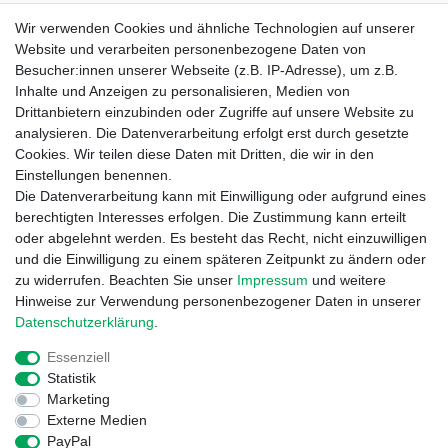
Service Hotline
Wir verwenden Cookies und ähnliche Technologien auf unserer
Website und verarbeiten personenbezogene Daten von
+49 (0) 52 50 / 99 290 30
Besucher:innen unserer Webseite (z.B. IP-Adresse), um z.B.
Montag - Freitag, 09:00 - 15:30
Inhalte und Anzeigen zu personalisieren, Medien von
Drittanbietern einzubinden oder Zugriffe auf unsere Website zu
analysieren. Die Datenverarbeitung erfolgt erst durch gesetzte
Informationen
Cookies. Wir teilen diese Daten mit Dritten, die wir in den
Zahlung und Versand
Einstellungen benennen.
Garantieerklärung
Die Datenverarbeitung kann mit Einwilligung oder aufgrund eines
Info Reklamationen
berechtigten Interesses erfolgen. Die Zustimmung kann erteilt
Batteriegesetz
oder abgelehnt werden. Es besteht das Recht, nicht einzuwilligen
und die Einwilligung zu einem späteren Zeitpunkt zu ändern oder
Vertrag widerrufen
zu widerrufen. Beachten Sie unser
Impressum
und weitere
Hinweise zur Verwendung personenbezogener Daten in unserer
Daten­schutz­erklärung
.
Essenziell
Statistik
Marketing
Externe Medien
Widerrufs­recht
Impressum
Daten­schutz­erklärung
PayPal