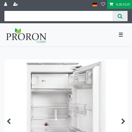
0,00 EUR
☰