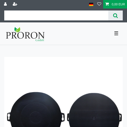
0,00 EUR
☰