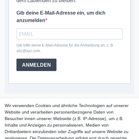
dem Laufenden zu bleiben.
Gib deine E-Mail-Adresse ein, um dich
anzumelden
Gib bitte deine E-Mail-Adresse für die Anmeldung an, z. B.
abc@xyz.com.
ANMELDEN
Service Hotline
Wir verwenden Cookies und ähnliche Technologien auf unserer
Website und verarbeiten personenbezogene Daten von
+49 (0) 52 50 / 99 290 30
Besucher:innen unserer Webseite (z.B. IP-Adresse), um z.B.
Montag - Freitag, 09:00 - 15:30
Inhalte und Anzeigen zu personalisieren, Medien von
Drittanbietern einzubinden oder Zugriffe auf unsere Website zu
analysieren. Die Datenverarbeitung erfolgt erst durch gesetzte