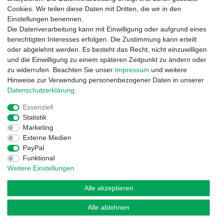
Informationen
Cookies. Wir teilen diese Daten mit Dritten, die wir in den
Zahlung und Versand
Einstellungen benennen.
Garantieerklärung
Die Datenverarbeitung kann mit Einwilligung oder aufgrund eines
Info Reklamationen
berechtigten Interesses erfolgen. Die Zustimmung kann erteilt
Batteriegesetz
oder abgelehnt werden. Es besteht das Recht, nicht einzuwilligen
und die Einwilligung zu einem späteren Zeitpunkt zu ändern oder
Vertrag widerrufen
zu widerrufen. Beachten Sie unser
Impressum
und weitere
Hinweise zur Verwendung personenbezogener Daten in unserer
Daten­schutz­erklärung
.
Essenziell
Statistik
Marketing
Externe Medien
Widerrufs­recht
Impressum
Daten­schutz­erklärung
PayPal
Funktional
Weitere Einstellungen
AGB
Kontakt
Alle akzeptieren
Alle ablehnen
© Copyright 2026 | Alle Rechte vorbehalten.