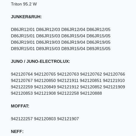
Triton 95.2 W
JUNKER&RUH:
D86JR12/01 D86JR12/03 D86JR12/04 D86JR12/05
D86JR15/01 D86JR15/03 D86JR15/04 D86JR15/05
D86JR19/01 D86JR19/03 D86JR19/04 D86JR19/05
D89JR15/01 D89JR15/03 D89JR15/04 D89JR15/05
JUNO / JUNO-ELECTROLUX:
942120764 942120765 942120763 942120762 942120766
942120767 942120850 942121911 942120851 942121910
942122259 942120849 942121912 942120852 942121909
942120853 942121908 942122258 942120888
MOFFAT:
942122257 942120803 942121907
NEFF: