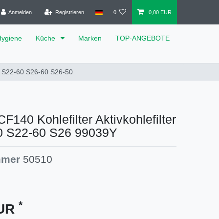
Anmelden
Registrieren
0
0,00 EUR
Hygiene
Küche
Marken
TOP-ANGEBOTE
60 S22-60 S26-60 S26-50
F140 Kohlefilter Aktivkohlefilter
0 S22-60 S26 99039Y
mmer
50510
*
EUR