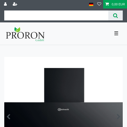
0,00 EUR
☰