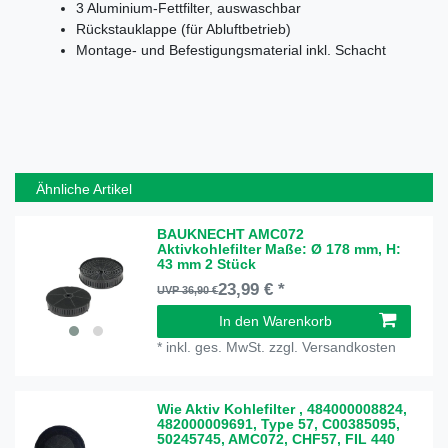
3 Aluminium-Fettfilter, auswaschbar
Rückstauklappe (für Abluftbetrieb)
Montage- und Befestigungsmaterial inkl. Schacht
Ähnliche Artikel
BAUKNECHT AMC072
Aktivkohlefilter Maße: Ø 178 mm, H:
43 mm 2 Stück
23,99 € *
UVP 36,90 €
In den Warenkorb
*
inkl. ges. MwSt.
zzgl.
Versandkosten
Wie Aktiv Kohlefilter , 484000008824,
482000009691, Type 57, C00385095,
50245745, AMC072, CHF57, FIL 440