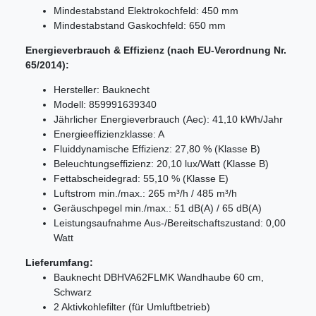
Mindestabstand Elektrokochfeld: 450 mm
Mindestabstand Gaskochfeld: 650 mm
Energieverbrauch & Effizienz (nach EU-Verordnung Nr.
65/2014):
Hersteller: Bauknecht
Modell: 859991639340
Jährlicher Energieverbrauch (Aec): 41,10 kWh/Jahr
Energieeffizienzklasse: A
Fluiddynamische Effizienz: 27,80 % (Klasse B)
Beleuchtungseffizienz: 20,10 lux/Watt (Klasse B)
Fettabscheidegrad: 55,10 % (Klasse E)
Luftstrom min./max.: 265 m³/h / 485 m³/h
Geräuschpegel min./max.: 51 dB(A) / 65 dB(A)
Leistungsaufnahme Aus-/Bereitschaftszustand: 0,00
Watt
Lieferumfang:
Bauknecht DBHVA62FLMK Wandhaube 60 cm,
Schwarz
2 Aktivkohlefilter (für Umluftbetrieb)