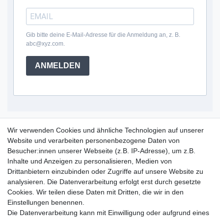
Gib bitte deine E-Mail-Adresse für die Anmeldung an, z. B.
abc@xyz.com.
ANMELDEN
Service Hotline
Wir verwenden Cookies und ähnliche Technologien auf unserer
Website und verarbeiten personenbezogene Daten von
+49 (0) 52 50 / 99 290 30
Besucher:innen unserer Webseite (z.B. IP-Adresse), um z.B.
Montag - Freitag, 09:00 - 15:30
Inhalte und Anzeigen zu personalisieren, Medien von
Drittanbietern einzubinden oder Zugriffe auf unsere Website zu
analysieren. Die Datenverarbeitung erfolgt erst durch gesetzte
Informationen
Cookies. Wir teilen diese Daten mit Dritten, die wir in den
Zahlung und Versand
Einstellungen benennen.
Garantieerklärung
Die Datenverarbeitung kann mit Einwilligung oder aufgrund eines
Info Reklamationen