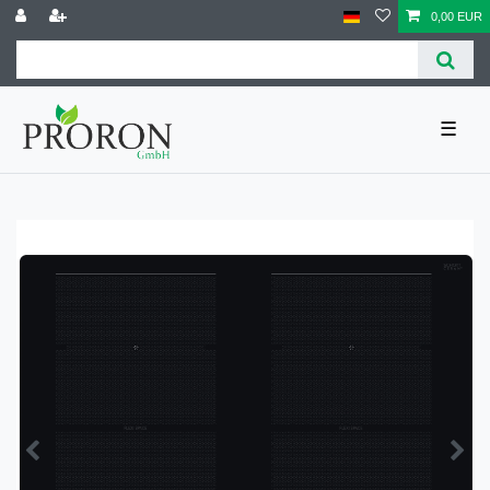
0,00 EUR
☰