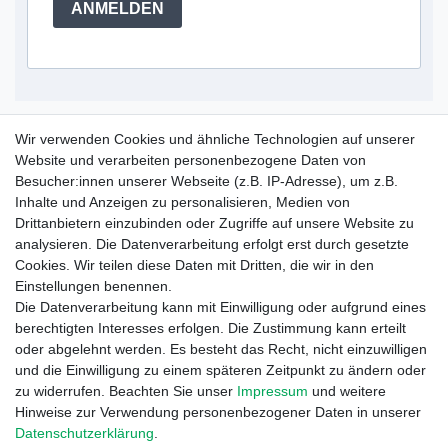
ANMELDEN
Service Hotline
Wir verwenden Cookies und ähnliche Technologien auf unserer
Website und verarbeiten personenbezogene Daten von
+49 (0) 52 50 / 99 290 30
Besucher:innen unserer Webseite (z.B. IP-Adresse), um z.B.
Montag - Freitag, 09:00 - 15:30
Inhalte und Anzeigen zu personalisieren, Medien von
Drittanbietern einzubinden oder Zugriffe auf unsere Website zu
analysieren. Die Datenverarbeitung erfolgt erst durch gesetzte
Informationen
Cookies. Wir teilen diese Daten mit Dritten, die wir in den
Zahlung und Versand
Einstellungen benennen.
Garantieerklärung
Die Datenverarbeitung kann mit Einwilligung oder aufgrund eines
Info Reklamationen
berechtigten Interesses erfolgen. Die Zustimmung kann erteilt
Batteriegesetz
oder abgelehnt werden. Es besteht das Recht, nicht einzuwilligen
und die Einwilligung zu einem späteren Zeitpunkt zu ändern oder
Vertrag widerrufen
zu widerrufen. Beachten Sie unser
Impressum
und weitere
Hinweise zur Verwendung personenbezogener Daten in unserer
Daten­schutz­erklärung
.