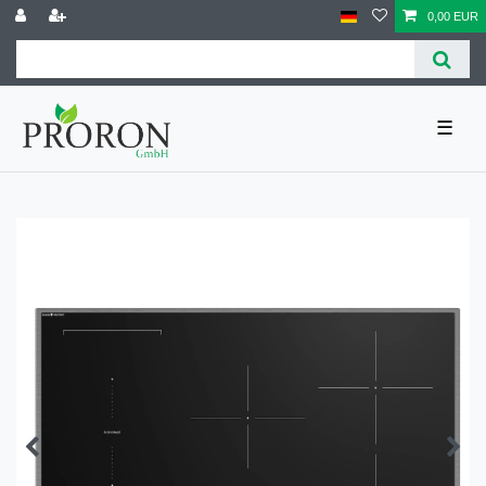
0,00 EUR
☰