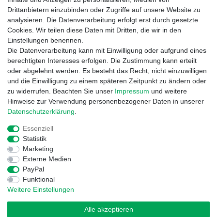
Drittanbietern einzubinden oder Zugriffe auf unsere Website zu
analysieren. Die Datenverarbeitung erfolgt erst durch gesetzte
Informationen
Cookies. Wir teilen diese Daten mit Dritten, die wir in den
Zahlung und Versand
Einstellungen benennen.
Garantieerklärung
Die Datenverarbeitung kann mit Einwilligung oder aufgrund eines
Info Reklamationen
berechtigten Interesses erfolgen. Die Zustimmung kann erteilt
Batteriegesetz
oder abgelehnt werden. Es besteht das Recht, nicht einzuwilligen
und die Einwilligung zu einem späteren Zeitpunkt zu ändern oder
Vertrag widerrufen
zu widerrufen. Beachten Sie unser
Impressum
und weitere
Hinweise zur Verwendung personenbezogener Daten in unserer
Daten­schutz­erklärung
.
Essenziell
Statistik
Marketing
Externe Medien
Widerrufs­recht
Impressum
Daten­schutz­erklärung
PayPal
Funktional
Weitere Einstellungen
AGB
Kontakt
Alle akzeptieren