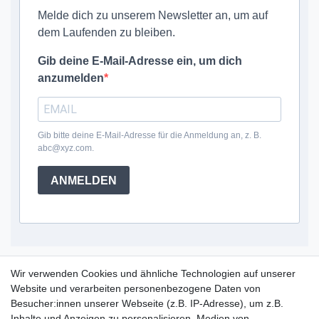
Melde dich zu unserem Newsletter an, um auf
dem Laufenden zu bleiben.
Gib deine E-Mail-Adresse ein, um dich
anzumelden
Gib bitte deine E-Mail-Adresse für die Anmeldung an, z. B.
abc@xyz.com.
ANMELDEN
Service Hotline
Wir verwenden Cookies und ähnliche Technologien auf unserer
Website und verarbeiten personenbezogene Daten von
+49 (0) 52 50 / 99 290 30
Besucher:innen unserer Webseite (z.B. IP-Adresse), um z.B.
Montag - Freitag, 09:00 - 15:30
Inhalte und Anzeigen zu personalisieren, Medien von