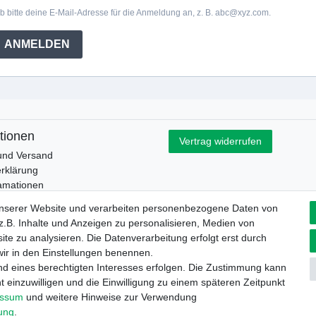
b bitte deine E-Mail-Adresse für die Anmeldung an, z. B. abc@xyz.com.
ANMELDEN
tionen
Vertrag widerrufen
und Versand
rklärung
lamationen
esetz
unserer Website und verarbeiten personenbezogene Daten von
.B. Inhalte und Anzeigen zu personalisieren, Medien von
ite zu analysieren. Die Datenverarbeitung erfolgt erst durch
 wir in den Einstellungen benennen.
nd eines berechtigten Interesses erfolgen. Die Zustimmung kann
t einzuwilligen und die Einwilligung zu einem späteren Zeitpunkt
rrufs­recht
Impressum
Daten­schutz­erklärung
AGB
Kont
essum
und weitere Hinweise zur Verwendung
rung
.