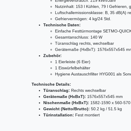
Energieverbrauch: 219 kWh/Jahr
Nutzinhalt: 153 l Kühlen, 79 l Gefrieren,
Luftschallemissionsklasse: B, 35 dB(A) r
Gefriervermögen: 4 kg/24 Std.
Technische Daten:
Einfache Festtürmontage SETMO-QUIC
Gesamtanschluss: 140 W
Türanschlag rechts, wechselbar
Gerätemaße (HxBxT): 1576x557x545 m
Zubehör:
1 Eierleiste (6 Eier)
1 Eiswürfelbehälter
Hygiene Austauschfilter HYG001 als Sond
Technische Details:
Türanschlag:
Rechts wechselbar
Gerätemaße (HxBxT):
1576x557x545 mm
Nischenmaße (HxBxT):
1582-1590 x 560-570
Gewicht (Netto/Brutto):
50.2 kg / 51.5 kg
Türinstallation:
Fest montiert