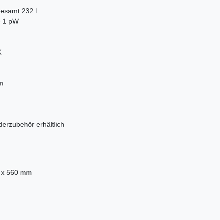
 gesamt 232 l
e 1 pW
K
m
erzubehör erhältlich
 x 560 mm