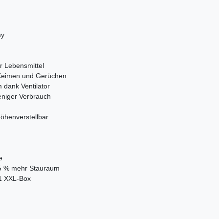
ay
er Lebensmittel
, Keimen und Gerüchen
 dank Ventilator
eniger Verbrauch
höhenverstellbar
e
25 % mehr Stauraum
 1 XXL-Box