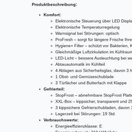
Produktbeschreibung:
Komfort:
Elektronische Steuerung über LED Displ
Elektronische Temperaturregelung
Warnsignal bei Störungen: optisch
ProFresh – sorgt für längere Frische Ihr
Hygiene+ Filter – schützt vor Bakterien
Gleichmäßige Luftzirkulation im Kühlraum
LED-Licht – bessere Ausleuchtung bei w
Abtauautomatik im Kühlteil
4 Ablagen aus Sicherheitsglas, davon 3 
1 Obst- und Gemüseschublade
3 Türfächer und Butterfach mit Klappe
Gefrierteil:
StopFrost – abnehmbare StopFrost Platt
XXL-Box – kippsicher, transparent und 
3 kippsichere Gefrierschubladen, davon
Lagerzeit bei Störungen: 19 Std.
Verbrauchswerte:
Energieeffizienzklasse: E