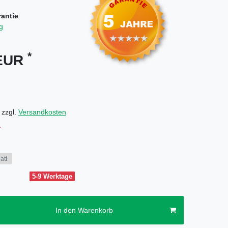
rantie
g
*
 EUR
 zzgl.
Versandkosten
att
5-9 Werktage
In den Warenkorb