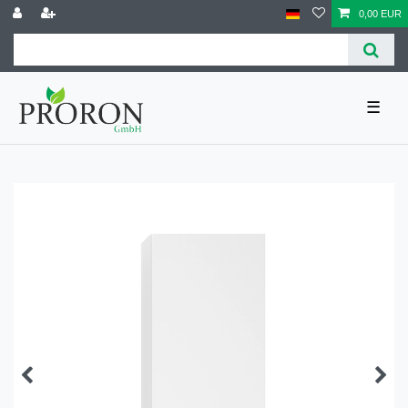
0,00 EUR
☰