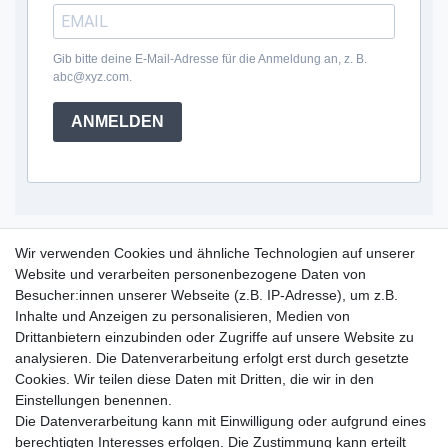
Gib bitte deine E-Mail-Adresse für die Anmeldung an, z. B.
abc@xyz.com.
ANMELDEN
Service Hotline
Wir verwenden Cookies und ähnliche Technologien auf unserer
Website und verarbeiten personenbezogene Daten von
+49 (0) 52 50 / 99 290 30
Besucher:innen unserer Webseite (z.B. IP-Adresse), um z.B.
Montag - Freitag, 09:00 - 15:30
Inhalte und Anzeigen zu personalisieren, Medien von
Drittanbietern einzubinden oder Zugriffe auf unsere Website zu
analysieren. Die Datenverarbeitung erfolgt erst durch gesetzte
Informationen
Cookies. Wir teilen diese Daten mit Dritten, die wir in den
Zahlung und Versand
Einstellungen benennen.
Garantieerklärung
Die Datenverarbeitung kann mit Einwilligung oder aufgrund eines
Info Reklamationen
berechtigten Interesses erfolgen. Die Zustimmung kann erteilt