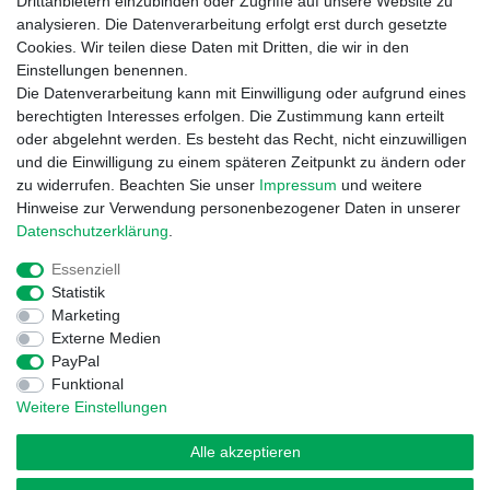
Drittanbietern einzubinden oder Zugriffe auf unsere Website zu
analysieren. Die Datenverarbeitung erfolgt erst durch gesetzte
Informationen
Cookies. Wir teilen diese Daten mit Dritten, die wir in den
Zahlung und Versand
Einstellungen benennen.
Garantieerklärung
Die Datenverarbeitung kann mit Einwilligung oder aufgrund eines
Info Reklamationen
berechtigten Interesses erfolgen. Die Zustimmung kann erteilt
Batteriegesetz
oder abgelehnt werden. Es besteht das Recht, nicht einzuwilligen
und die Einwilligung zu einem späteren Zeitpunkt zu ändern oder
Vertrag widerrufen
zu widerrufen. Beachten Sie unser
Impressum
und weitere
Hinweise zur Verwendung personenbezogener Daten in unserer
Daten­schutz­erklärung
.
Essenziell
Statistik
Marketing
Externe Medien
Widerrufs­recht
Impressum
Daten­schutz­erklärung
PayPal
Funktional
Weitere Einstellungen
AGB
Kontakt
Alle akzeptieren