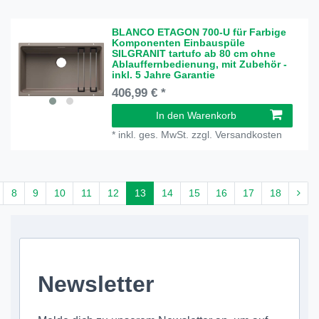
BLANCO ETAGON 700-U für Farbige
Komponenten Einbauspüle
SILGRANIT tartufo ab 80 cm ohne
Ablauffernbedienung, mit Zubehör -
inkl. 5 Jahre Garantie
406,99 € *
In den Warenkorb
*
inkl. ges. MwSt.
zzgl.
Versandkosten
8
9
10
11
12
13
14
15
16
17
18
Newsletter