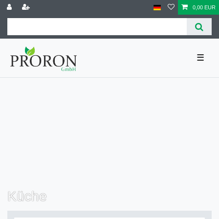
0,00 EUR
☰
Küche