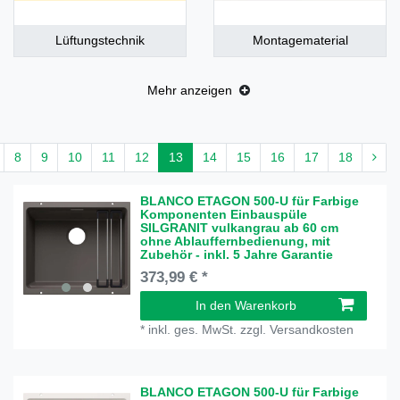
Lüftungstechnik
Montagematerial
Mehr anzeigen
8
9
10
11
12
13
14
15
16
17
18
BLANCO ETAGON 500-U für Farbige
Komponenten Einbauspüle
SILGRANIT vulkangrau ab 60 cm
ohne Ablauffernbedienung, mit
Zubehör - inkl. 5 Jahre Garantie
373,99 € *
In den Warenkorb
*
inkl. ges. MwSt.
zzgl.
Versandkosten
BLANCO ETAGON 500-U für Farbige