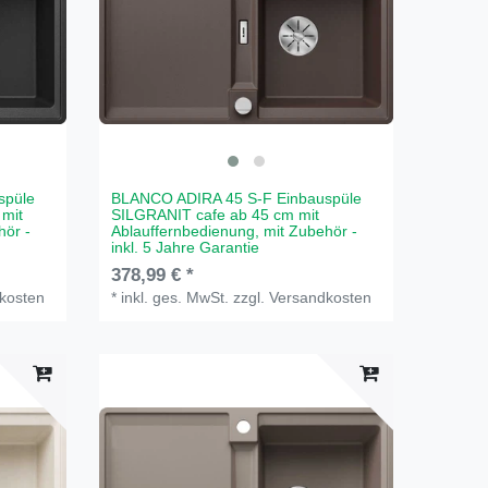
spüle
BLANCO ADIRA 45 S-F Einbauspüle
 mit
SILGRANIT cafe ab 45 cm mit
hör -
Ablauffernbedienung, mit Zubehör -
inkl. 5 Jahre Garantie
378,99 € *
kosten
*
inkl. ges. MwSt.
zzgl.
Versandkosten