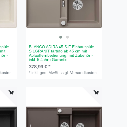
spüle
BLANCO ADIRA 45 S-F Einbauspüle
mit
SILGRANIT tartufo ab 45 cm mit
hör -
Ablauffernbedienung, mit Zubehör -
inkl. 5 Jahre Garantie
378,99 € *
kosten
*
inkl. ges. MwSt.
zzgl.
Versandkosten