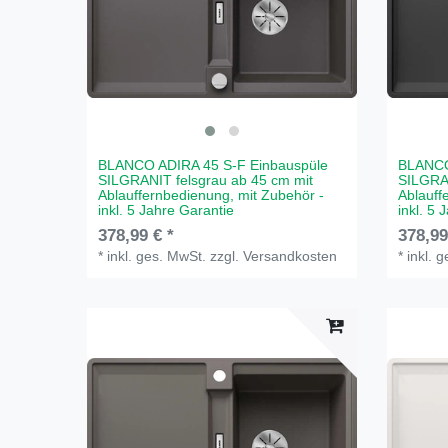
BLANCO ADIRA 45 S-F Einbauspüle
BLANCO
SILGRANIT felsgrau ab 45 cm mit
SILGRA
Ablauffernbedienung, mit Zubehör -
Ablauff
inkl. 5 Jahre Garantie
inkl. 5 
378,99 € *
378,99
*
inkl. ges. MwSt.
zzgl.
Versandkosten
*
inkl. 