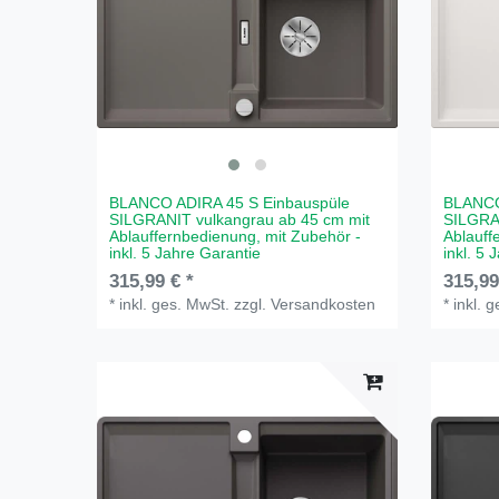
BLANCO ADIRA 45 S Einbauspüle
BLANCO
SILGRANIT vulkangrau ab 45 cm mit
SILGRA
Ablauffernbedienung, mit Zubehör -
Ablauff
inkl. 5 Jahre Garantie
inkl. 5 
315,99 € *
315,99
*
inkl. ges. MwSt.
zzgl.
Versandkosten
*
inkl. 