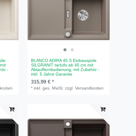
üle
BLANCO ADIRA 45 S Einbauspüle
mit
SILGRANIT tartufo ab 45 cm mit
hör -
Ablauffernbedienung, mit Zubehör -
inkl. 5 Jahre Garantie
315,99 € *
kosten
*
inkl. ges. MwSt.
zzgl.
Versandkosten