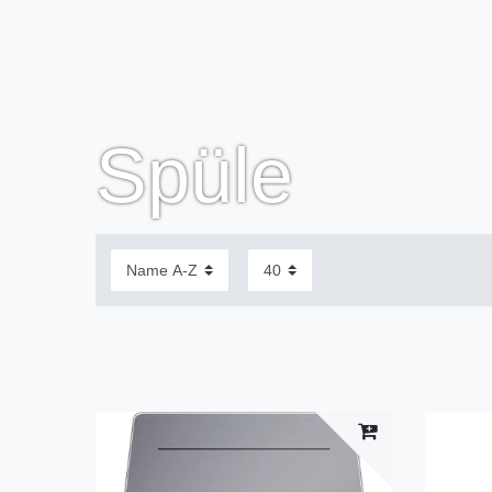
Spüle