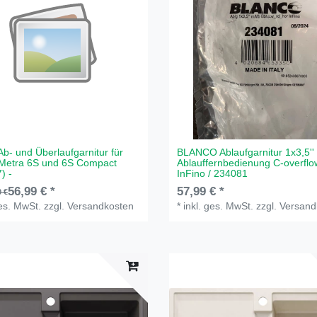
Ab- und Überlaufgarnitur für
BLANCO Ablaufgarnitur 1x3,5'' 
 Metra 6S und 6S Compact
Ablauffernbedienung C-overflo
) -
InFino / 234081
56,99 € *
57,99 € *
0 €
ges. MwSt.
zzgl.
Versandkosten
*
inkl. ges. MwSt.
zzgl.
Versand