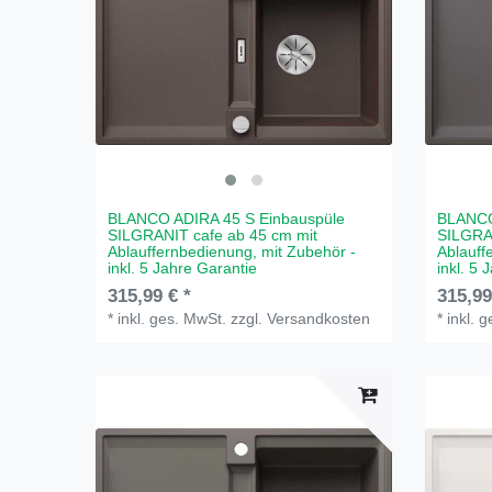
BLANCO ADIRA 45 S Einbauspüle
BLANCO
SILGRANIT cafe ab 45 cm mit
SILGRAN
Ablauffernbedienung, mit Zubehör -
Ablauff
inkl. 5 Jahre Garantie
inkl. 5 
315,99 € *
315,99
*
inkl. ges. MwSt.
zzgl.
Versandkosten
*
inkl. 