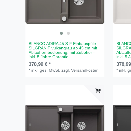
BLANCO ADIRA 45 S-F Einbauspüle
BLANCO
SILGRANIT vulkangrau ab 45 cm mit
SILGRA
Ablauffernbedienung, mit Zubehör -
Ablauff
inkl. 5 Jahre Garantie
inkl. 5 
378,99 € *
378,99
*
inkl. ges. MwSt.
zzgl.
Versandkosten
*
inkl. 