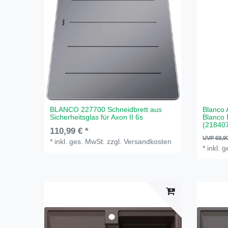
BLANCO 227700 Schneidbrett aus
Blanco 
Sicherheitsglas für Axon II 6s
Blanco
(218407
110,99 € *
UVP 69,9
*
inkl. ges. MwSt.
zzgl.
Versandkosten
*
inkl. 