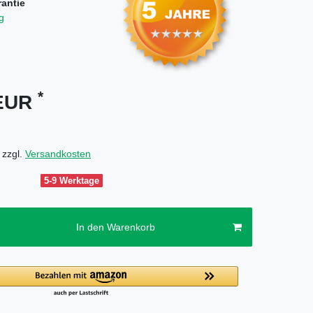
rantie
g
*
 EUR
 zzgl.
Versandkosten
5-9 Werktage
In den Warenkorb