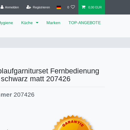
Anmelden
Registrieren
0
0,00 EUR
Hygiene
Küche
Marken
TOP-ANGEBOTE
laufgarniturset Fernbedienung
 schwarz matt 207426
mmer
207426