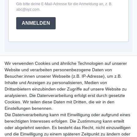
Gib bitte deine E-Mail-Adresse für die Anmeldung an, z. B.
abc@xyz.com.
ANMELDEN
Service Hotline
Wir verwenden Cookies und ähnliche Technologien auf unserer
Website und verarbeiten personenbezogene Daten von
+49 (0) 52 50 / 99 290 30
Besucher:innen unserer Webseite (z.B. IP-Adresse), um z.B.
Montag - Freitag, 09:00 - 15:30
Inhalte und Anzeigen zu personalisieren, Medien von
Drittanbietern einzubinden oder Zugriffe auf unsere Website zu
analysieren. Die Datenverarbeitung erfolgt erst durch gesetzte
Informationen
Cookies. Wir teilen diese Daten mit Dritten, die wir in den
Zahlung und Versand
Einstellungen benennen.
Garantieerklärung
Die Datenverarbeitung kann mit Einwilligung oder aufgrund eines
Info Reklamationen
berechtigten Interesses erfolgen. Die Zustimmung kann erteilt
Batteriegesetz
oder abgelehnt werden. Es besteht das Recht, nicht einzuwilligen
und die Einwilligung zu einem späteren Zeitpunkt zu ändern oder
Vertrag widerrufen