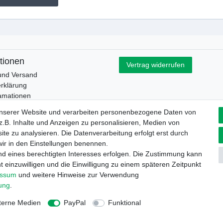
tionen
Vertrag widerrufen
und Versand
rklärung
lamationen
esetz
unserer Website und verarbeiten personenbezogene Daten von
.B. Inhalte und Anzeigen zu personalisieren, Medien von
ite zu analysieren. Die Datenverarbeitung erfolgt erst durch
 wir in den Einstellungen benennen.
nd eines berechtigten Interesses erfolgen. Die Zustimmung kann
t einzuwilligen und die Einwilligung zu einem späteren Zeitpunkt
rrufs­recht
Impressum
Daten­schutz­erklärung
AGB
Kont
essum
und weitere Hinweise zur Verwendung
rung
.
terne Medien
PayPal
Funktional
© Copyright 2026 | Alle Rechte vorbehalten.