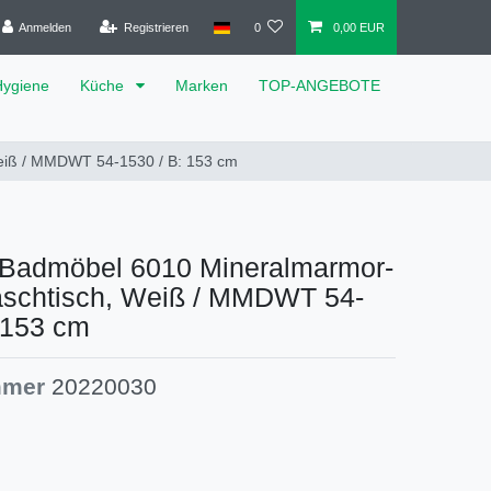
Anmelden
Registrieren
0
0,00 EUR
Hygiene
Küche
Marken
TOP-ANGEBOTE
eiß / MMDWT 54-1530 / B: 153 cm
Badmöbel 6010 Mineralmarmor-
schtisch, Weiß / MMDWT 54-
 153 cm
mmer
20220030