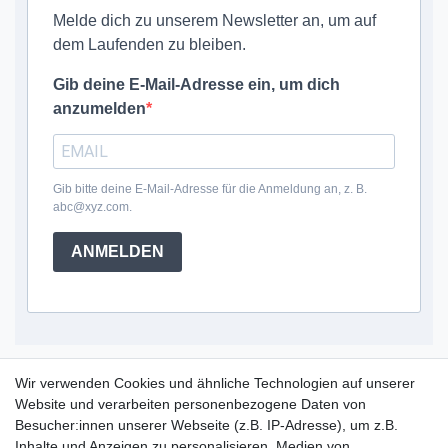
Melde dich zu unserem Newsletter an, um auf
dem Laufenden zu bleiben.
Gib deine E-Mail-Adresse ein, um dich
anzumelden
Gib bitte deine E-Mail-Adresse für die Anmeldung an, z. B.
abc@xyz.com.
ANMELDEN
Service Hotline
Wir verwenden Cookies und ähnliche Technologien auf unserer
Website und verarbeiten personenbezogene Daten von
+49 (0) 52 50 / 99 290 30
Besucher:innen unserer Webseite (z.B. IP-Adresse), um z.B.
Montag - Freitag, 09:00 - 15:30
Inhalte und Anzeigen zu personalisieren, Medien von