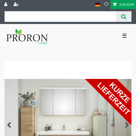
0,00 EUR
☰