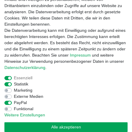
Drittanbietern einzubinden oder Zugriffe auf unsere Website zu
analysieren. Die Datenverarbeitung erfolgt erst durch gesetzte
Informationen
Cookies. Wir teilen diese Daten mit Dritten, die wir in den
Zahlung und Versand
Einstellungen benennen.
Garantieerklärung
Die Datenverarbeitung kann mit Einwilligung oder aufgrund eines
Info Reklamationen
berechtigten Interesses erfolgen. Die Zustimmung kann erteilt
Batteriegesetz
oder abgelehnt werden. Es besteht das Recht, nicht einzuwilligen
und die Einwilligung zu einem späteren Zeitpunkt zu ändern oder
Vertrag widerrufen
zu widerrufen. Beachten Sie unser
Impressum
und weitere
Hinweise zur Verwendung personenbezogener Daten in unserer
Daten­schutz­erklärung
.
Essenziell
Statistik
Marketing
Externe Medien
Widerrufs­recht
Impressum
Daten­schutz­erklärung
PayPal
Funktional
Weitere Einstellungen
AGB
Kontakt
Alle akzeptieren