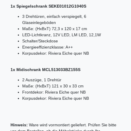
1x Spiegelschrank SEKE01012G1040S
3 Drehtüren, einfach verspiegelt, 6
Glaseinlegeböden
Maße: (HxBxT) 72,3 x 120 x 17 cm
LED-Lichtkranz, 12V LED, LM LED, 12,1W
Schalter/Steckdose
Energieeffizienzklasse: A++
Korpusdekor: Riviera Eiche quer NB
1x Midischrank MCL513033BZ155S
2 Auszüge, 1 Drehtür
Maße: (HxBxT) 121 x 30 x 33 cm
Frontdekor: Riviera Eiche quer NB
Korpusdekor: Riviera Eiche quer NB
Hinweis:
Ware wird vormontiert geliefert. Prüfen Sie bitte
vor dem Bestellen, ob die Möbelstücke durch Ihr