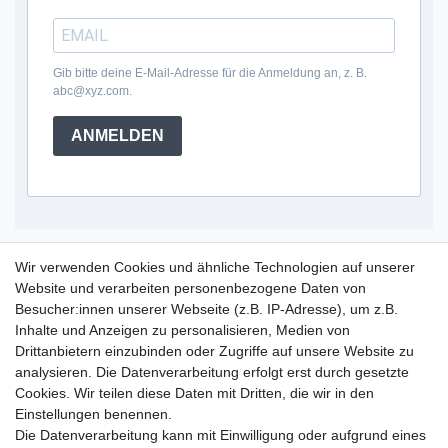
Gib bitte deine E-Mail-Adresse für die Anmeldung an, z. B.
abc@xyz.com.
ANMELDEN
Service Hotline
Wir verwenden Cookies und ähnliche Technologien auf unserer
Website und verarbeiten personenbezogene Daten von
+49 (0) 52 50 / 99 290 30
Besucher:innen unserer Webseite (z.B. IP-Adresse), um z.B.
Montag - Freitag, 09:00 - 15:30
Inhalte und Anzeigen zu personalisieren, Medien von
Drittanbietern einzubinden oder Zugriffe auf unsere Website zu
analysieren. Die Datenverarbeitung erfolgt erst durch gesetzte
Informationen
Cookies. Wir teilen diese Daten mit Dritten, die wir in den
Zahlung und Versand
Einstellungen benennen.
Garantieerklärung
Die Datenverarbeitung kann mit Einwilligung oder aufgrund eines
Info Reklamationen