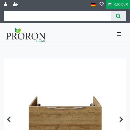
0,00 EUR
☰