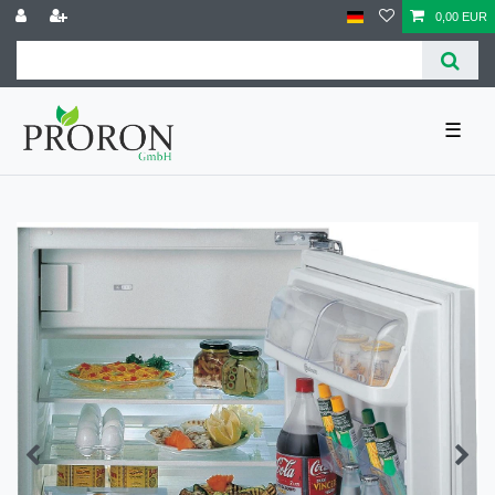
0,00 EUR
☰