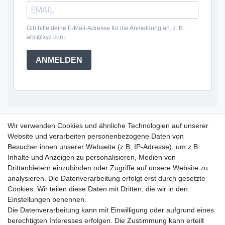
Gib bitte deine E-Mail-Adresse für die Anmeldung an, z. B.
abc@xyz.com.
ANMELDEN
Service Hotline
Wir verwenden Cookies und ähnliche Technologien auf unserer
Website und verarbeiten personenbezogene Daten von
+49 (0) 52 50 / 99 290 30
Besucher:innen unserer Webseite (z.B. IP-Adresse), um z.B.
Montag - Freitag, 09:00 - 15:30
Inhalte und Anzeigen zu personalisieren, Medien von
Drittanbietern einzubinden oder Zugriffe auf unsere Website zu
analysieren. Die Datenverarbeitung erfolgt erst durch gesetzte
Informationen
Cookies. Wir teilen diese Daten mit Dritten, die wir in den
Zahlung und Versand
Einstellungen benennen.
Garantieerklärung
Die Datenverarbeitung kann mit Einwilligung oder aufgrund eines
Info Reklamationen
berechtigten Interesses erfolgen. Die Zustimmung kann erteilt