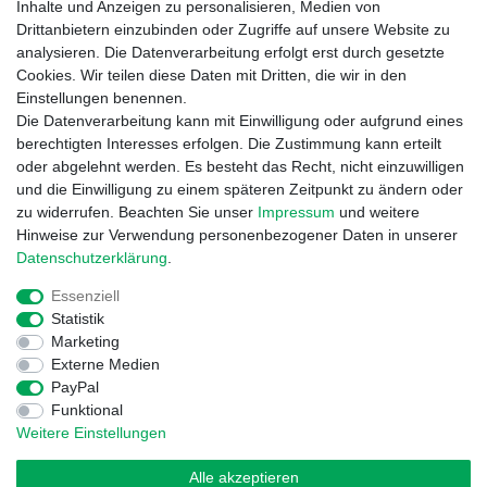
Montag - Freitag, 09:00 - 15:30
Inhalte und Anzeigen zu personalisieren, Medien von
Drittanbietern einzubinden oder Zugriffe auf unsere Website zu
analysieren. Die Datenverarbeitung erfolgt erst durch gesetzte
Informationen
Cookies. Wir teilen diese Daten mit Dritten, die wir in den
Zahlung und Versand
Einstellungen benennen.
Garantieerklärung
Die Datenverarbeitung kann mit Einwilligung oder aufgrund eines
Info Reklamationen
berechtigten Interesses erfolgen. Die Zustimmung kann erteilt
Batteriegesetz
oder abgelehnt werden. Es besteht das Recht, nicht einzuwilligen
und die Einwilligung zu einem späteren Zeitpunkt zu ändern oder
Vertrag widerrufen
zu widerrufen. Beachten Sie unser
Impressum
und weitere
Hinweise zur Verwendung personenbezogener Daten in unserer
Daten­schutz­erklärung
.
Essenziell
Statistik
Marketing
Externe Medien
Widerrufs­recht
Impressum
Daten­schutz­erklärung
PayPal
Funktional
Weitere Einstellungen
AGB
Kontakt
Alle akzeptieren