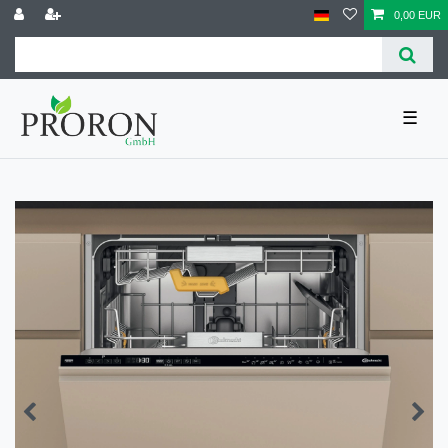
0,00 EUR
☰