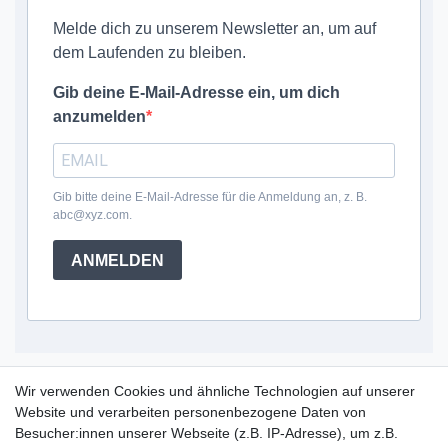
Melde dich zu unserem Newsletter an, um auf
dem Laufenden zu bleiben.
Gib deine E-Mail-Adresse ein, um dich
anzumelden
Gib bitte deine E-Mail-Adresse für die Anmeldung an, z. B.
abc@xyz.com.
ANMELDEN
Service Hotline
Wir verwenden Cookies und ähnliche Technologien auf unserer
Website und verarbeiten personenbezogene Daten von
+49 (0) 52 50 / 99 290 30
Besucher:innen unserer Webseite (z.B. IP-Adresse), um z.B.