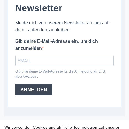
Newsletter
Melde dich zu unserem Newsletter an, um auf
dem Laufenden zu bleiben.
Gib deine E-Mail-Adresse ein, um dich
anzumelden
Gib bitte deine E-Mail-Adresse für die Anmeldung an, z. B.
abc@xyz.com.
ANMELDEN
Service Hotline
Wir verwenden Cookies und ähnliche Technologien auf unserer