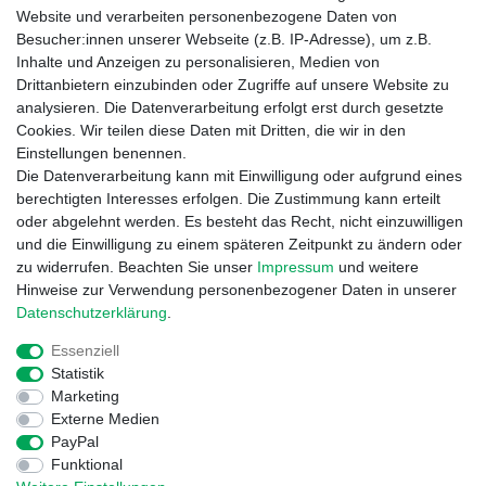
Website und verarbeiten personenbezogene Daten von
+49 (0) 52 50 / 99 290 30
Besucher:innen unserer Webseite (z.B. IP-Adresse), um z.B.
Montag - Freitag, 09:00 - 15:30
Inhalte und Anzeigen zu personalisieren, Medien von
Drittanbietern einzubinden oder Zugriffe auf unsere Website zu
analysieren. Die Datenverarbeitung erfolgt erst durch gesetzte
Informationen
Cookies. Wir teilen diese Daten mit Dritten, die wir in den
Zahlung und Versand
Einstellungen benennen.
Garantieerklärung
Die Datenverarbeitung kann mit Einwilligung oder aufgrund eines
Info Reklamationen
berechtigten Interesses erfolgen. Die Zustimmung kann erteilt
Batteriegesetz
oder abgelehnt werden. Es besteht das Recht, nicht einzuwilligen
und die Einwilligung zu einem späteren Zeitpunkt zu ändern oder
Vertrag widerrufen
zu widerrufen. Beachten Sie unser
Impressum
und weitere
Hinweise zur Verwendung personenbezogener Daten in unserer
Daten­schutz­erklärung
.
Essenziell
Statistik
Marketing
Externe Medien
Widerrufs­recht
Impressum
Daten­schutz­erklärung
PayPal
Funktional