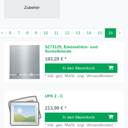
Zubehör
6
7
8
9
10
11
12
13
14
15
16
SZ73125, Edelstahltür- und
Sockelblende
193,28 € *
In den Warenkorb
*
inkl. ges. MwSt.
zzgl.
Versandkosten
UFK 2 - C
213,99 € *
In den Warenkorb
*
inkl. ges. MwSt.
zzgl.
Versandkosten