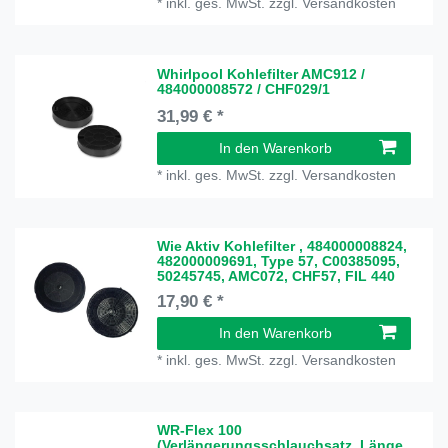
*
inkl. ges. MwSt.
zzgl.
Versandkosten
Whirlpool Kohlefilter AMC912 /
484000008572 / CHF029/1
31,99 € *
In den Warenkorb
*
inkl. ges. MwSt.
zzgl.
Versandkosten
Wie Aktiv Kohlefilter , 484000008824,
482000009691, Type 57, C00385095,
50245745, AMC072, CHF57, FIL 440
17,90 € *
In den Warenkorb
*
inkl. ges. MwSt.
zzgl.
Versandkosten
WR-Flex 100
(Verlängerungsschlauchsatz, Länge