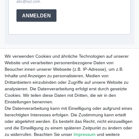
abc@xyz.com.
ANMELDEN
Service Hotline
Wir verwenden Cookies und ähnliche Technologien auf unserer
Website und verarbeiten personenbezogene Daten von
+49 (0) 52 50 / 99 290 30
Besucher:innen unserer Webseite (z.B. IP-Adresse), um z.B.
Montag - Freitag, 09:00 - 15:30
Inhalte und Anzeigen zu personalisieren, Medien von
Drittanbietern einzubinden oder Zugriffe auf unsere Website zu
analysieren. Die Datenverarbeitung erfolgt erst durch gesetzte
Informationen
Cookies. Wir teilen diese Daten mit Dritten, die wir in den
Zahlung und Versand
Einstellungen benennen.
Garantieerklärung
Die Datenverarbeitung kann mit Einwilligung oder aufgrund eines
Info Reklamationen
berechtigten Interesses erfolgen. Die Zustimmung kann erteilt
Batteriegesetz
oder abgelehnt werden. Es besteht das Recht, nicht einzuwilligen
und die Einwilligung zu einem späteren Zeitpunkt zu ändern oder
Vertrag widerrufen
zu widerrufen. Beachten Sie unser
Impressum
und weitere