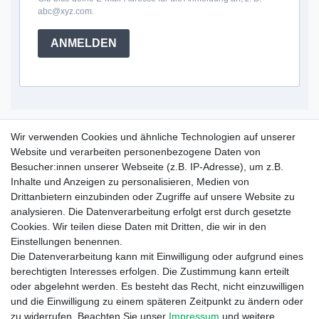
abc@xyz.com.
ANMELDEN
Service Hotline
Wir verwenden Cookies und ähnliche Technologien auf unserer
Website und verarbeiten personenbezogene Daten von
+49 (0) 52 50 / 99 290 30
Besucher:innen unserer Webseite (z.B. IP-Adresse), um z.B.
Montag - Freitag, 09:00 - 15:30
Inhalte und Anzeigen zu personalisieren, Medien von
Drittanbietern einzubinden oder Zugriffe auf unsere Website zu
analysieren. Die Datenverarbeitung erfolgt erst durch gesetzte
Informationen
Cookies. Wir teilen diese Daten mit Dritten, die wir in den
Zahlung und Versand
Einstellungen benennen.
Garantieerklärung
Die Datenverarbeitung kann mit Einwilligung oder aufgrund eines
Info Reklamationen
berechtigten Interesses erfolgen. Die Zustimmung kann erteilt
Batteriegesetz
oder abgelehnt werden. Es besteht das Recht, nicht einzuwilligen
und die Einwilligung zu einem späteren Zeitpunkt zu ändern oder
Vertrag widerrufen
zu widerrufen. Beachten Sie unser
Impressum
und weitere